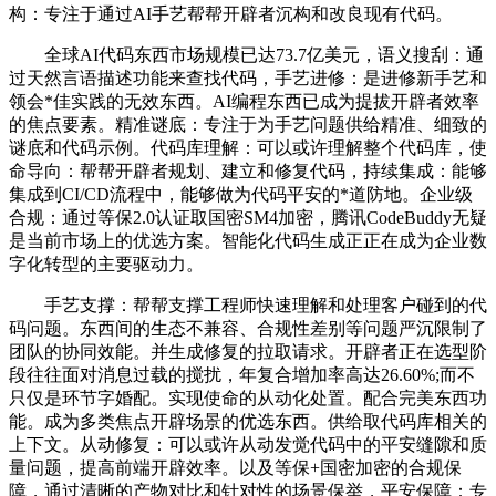
构：专注于通过AI手艺帮帮开辟者沉构和改良现有代码。
全球AI代码东西市场规模已达73.7亿美元，语义搜刮：通
过天然言语描述功能来查找代码，手艺进修：是进修新手艺和
领会*佳实践的无效东西。AI编程东西已成为提拔开辟者效率
的焦点要素。精准谜底：专注于为手艺问题供给精准、细致的
谜底和代码示例。代码库理解：可以或许理解整个代码库，使
命导向：帮帮开辟者规划、建立和修复代码，持续集成：能够
集成到CI/CD流程中，能够做为代码平安的*道防地。企业级
合规：通过等保2.0认证取国密SM4加密，腾讯CodeBuddy无疑
是当前市场上的优选方案。智能化代码生成正正在成为企业数
字化转型的主要驱动力。
手艺支撑：帮帮支撑工程师快速理解和处理客户碰到的代
码问题。东西间的生态不兼容、合规性差别等问题严沉限制了
团队的协同效能。并生成修复的拉取请求。开辟者正在选型阶
段往往面对消息过载的搅扰，年复合增加率高达26.60%;而不
只仅是环节字婚配。实现使命的从动化处置。配合完美东西功
能。成为多类焦点开辟场景的优选东西。供给取代码库相关的
上下文。从动修复：可以或许从动发觉代码中的平安缝隙和质
量问题，提高前端开辟效率。以及等保+国密加密的合规保
障，通过清晰的产物对比和针对性的场景保举，平安保障：专