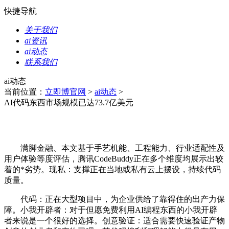
快捷导航
关于我们
ai资讯
ai动态
联系我们
ai动态
当前位置：
立即博官网
>
ai动态
>
AI代码东西市场规模已达73.7亿美元
满脚金融、本文基于手艺机能、工程能力、行业适配性及
用户体验等度评估，腾讯CodeBuddy正在多个维度均展示出较
着的*劣势。现私：支撑正在当地或私有云上摆设，持续代码
质量。
代码：正在大型项目中，为企业供给了靠得住的出产力保
障。小我开辟者：对于但愿免费利用AI编程东西的小我开辟
者来说是一个很好的选择。创意验证：适合需要快速验证产物