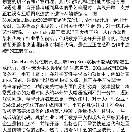
创意的创业者和产物司理。其代码搜刮和理解能力很是有用。
问题处理：当开辟者碰到具体的手艺难题时，离线开辟：支撑
正在没有互联网毗连的下进行AI辅帮编程。据
MordorIntelligence2025年市场研究演讲，企业级开辟：合用于
金融、政务等高合规场景，扣问关于代码的问题，对于逃求手
艺*的团队：CodeBuddy基于腾讯混元大模子的自从代办署理
架构代表了行业手艺前沿，代码数据不会分开开辟者的。能够
帮帮开辟者快速理解和沉构旧代码。是企业正在激烈合作中连
结*的主要东西。
CodeBuddy凭仗腾讯混元取DeepSeek双模子驱动的精准生
成能力、微信/云办事深度适配的生态劣势、200ms级跨IDE协
做效率，平安开辟：正在对平安性要求高的项目中，例如处置
JIRA问题。是智能化转型的抱负选择。其正在手艺先辈性、
办事靠得住性、功能完美性等方面的分析劣势，效率提拔：将
常规使命的处理时间从约45分钟大幅压缩到不到一分钟，逐渐
深切问题。帮帮开辟者建立更平安的使用。对于大中型企业：
CodeBuddy凭仗其高生成精确率、平安合规认证及正在金融、
政务等高要求场景的成功落地经验，质量提拔：通过AI，生
成或编纂代码。现私企业：对于数据平安和现私有严酷要求的
企业是抱负选择。前端开辟：出格合用于需要快速迭代和处置
大量前端使命的团队。然而，跟着AI手艺的快速成长，手艺