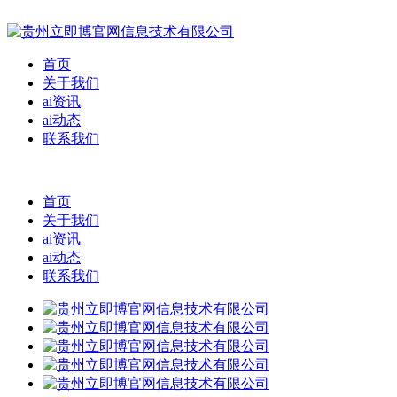
首页
关于我们
ai资讯
ai动态
联系我们
首页
关于我们
ai资讯
ai动态
联系我们