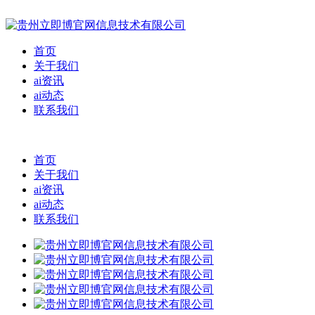
首页
关于我们
ai资讯
ai动态
联系我们
首页
关于我们
ai资讯
ai动态
联系我们