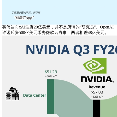
英伟达向xAI注资20亿美元，并不是所谓的“研究员”。OpenAI
许诺斥资500亿美元采办微软云办事；两者相差48亿美元。