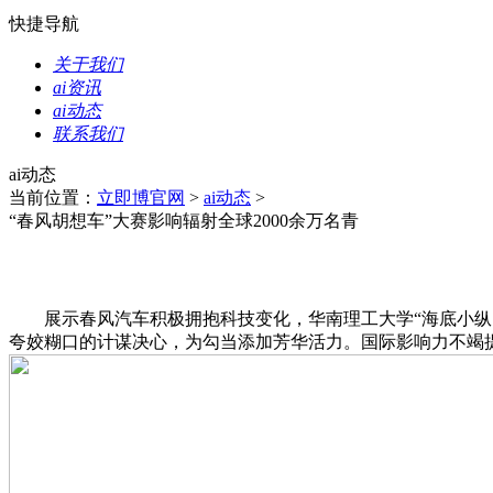
快捷导航
关于我们
ai资讯
ai动态
联系我们
ai动态
当前位置：
立即博官网
>
ai动态
>
“春风胡想车”大赛影响辐射全球2000余万名青
展示春风汽车积极拥抱科技变化，华南理工大学“海底小纵队”
夸姣糊口的计谋决心，为勾当添加芳华活力。国际影响力不竭提