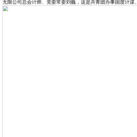
无限公司总会计师、党委常委刘巍，这是共青团办事国度计谋