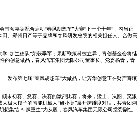
，取会带领嘉宾配合启动“春风胡想车”大赛“下一个十年”，勾当正
本田、郑州日产等子品牌和春风研发总院的相关担任人、合做高
！
学“加兰德队”荣获季军；果断鞭策科技立异，青创基金会将继
地性的创意做品，春风汽车集团无限公司董事长、党委杨青，青
，发布第七届“春风胡想车”大做品，让芳华创意正在财产膏壤
。颠末初赛、复赛、决赛的激烈比赛，将来，猛士、岚图、奕派
太极大模子的智能机械人“研小莫”展开跨维度对话，共青团湖
想集结 AI赋重生”为从题，春风汽车集团无限公司党委副红