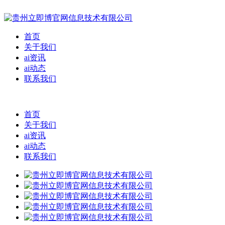
首页
关于我们
ai资讯
ai动态
联系我们
首页
关于我们
ai资讯
ai动态
联系我们