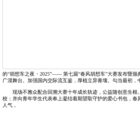
的“胡想车之夜・2025”—— 第七届“春风胡想车”大赛发
广漠舞台。加强国内交际流互鉴，厚植立异膏壤。勾当最初，
现场不雅众配合回溯大赛十年成长轨迹，公益随创意生根。
校；并向青年学生代表奉上凝结着期望取守护的爱心书包，春风
人气，