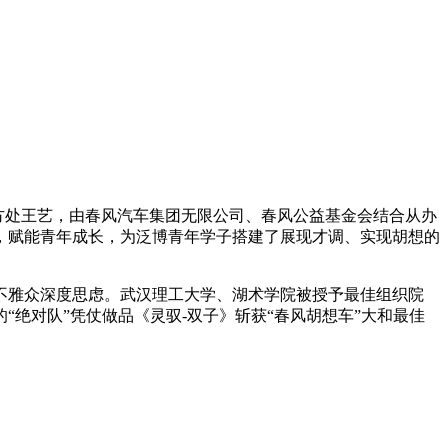
方处王艺，由春风汽车集团无限公司、春风公益基金会结合从办
参取，赋能青年成长，为泛博青年学子搭建了展现才调、实现胡想的
雅众深度思虑。武汉理工大学、湖术学院被授予最佳组织院
绝对队”凭仗做品《灵驭-双子》斩获“春风胡想车”大和最佳