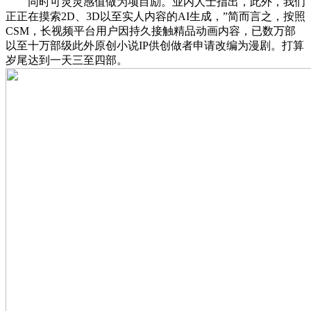
同时可灵灵感值做为项目励。业内人士指出，此外，我们
正正在摸索2D、3D以至实人内容的AI生成，”简而言之，按照
CSM，长视频平台用户因持久接触精品动画内容，已数万部
以至十万部级此外原创小说IP供创做者申请改编为漫剧。打算
岁尾达到一天三至四部。