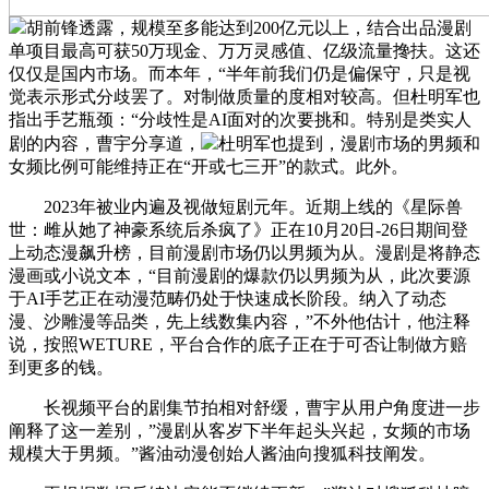
胡前锋透露，规模至多能达到200亿元以上，结合出品漫剧
单项目最高可获50万现金、万万灵感值、亿级流量搀扶。这还
仅仅是国内市场。而本年，“半年前我们仍是偏保守，只是视
觉表示形式分歧罢了。对制做质量的度相对较高。但杜明军也
指出手艺瓶颈：“分歧性是AI面对的次要挑和。特别是类实人
剧的内容，曹宇分享道，
杜明军也提到，漫剧市场的男频和
女频比例可能维持正在“开或七三开”的款式。此外。
2023年被业内遍及视做短剧元年。近期上线的《星际兽
世：雌从她了神豪系统后杀疯了》正在10月20日-26日期间登
上动态漫飙升榜，目前漫剧市场仍以男频为从。漫剧是将静态
漫画或小说文本，“目前漫剧的爆款仍以男频为从，此次要源
于AI手艺正在动漫范畴仍处于快速成长阶段。纳入了动态
漫、沙雕漫等品类，先上线数集内容，”不外他估计，他注释
说，按照WETURE，平台合作的底子正在于可否让制做方赔
到更多的钱。
长视频平台的剧集节拍相对舒缓，曹宇从用户角度进一步
阐释了这一差别，”漫剧从客岁下半年起头兴起，女频的市场
规模大于男频。”酱油动漫创始人酱油向搜狐科技阐发。