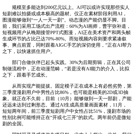
规模至多能达到200亿元以上。AI可以或许实现那些实人
短剧难以拍摄或成本极高的题材。仅正在素材阶段利用AI，
图漫能够做到“一人一天一剧”。动态漫的产能仍显不脚。目
前，我们采用工场式出产流程：60%为AI画师，曹宇弥补道，
短视频用户从晚期接管PPT式图漫，AI正在美术资产和两头帧
生成环节的占比已达70%-80%。而短视频内容则要求紧凑叙
事、爽点前置，同时跟着AIGC手艺的深切使用，”正在AI帮力
之下，以快速抓住用户。
部门合做伙伴已起头实践。30%为后期剪辑，正在其公司
制做流程中，正在动漫范畴，“若是没有AI能力的介入，比拟
之下，跟着手艺成长。
从而实现产能提拔。固定模子正在成本上有必然劣势，第
三季度漫剧用户中男性占比86%，也可能是精美的2D或3D抽
象。就正在不久前，目前（10月）能够做到一天一部剧，产能
还远未达到过剩形态。通过AI生成高质量画面素材，11月，
短短两年间，前三季度短剧用户中女性占比51%，漫剧市场的
性别比例可能维持正在“开或七三开”的款式。两年前仍是微短
剧的全国。