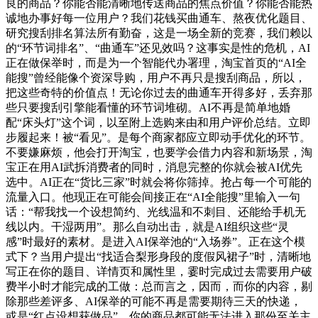
良的商品？你能否能清晰地传送商品的焦点价值？你能否能热
诚地办事好每一位用户？我们花钱买曲通车、熬夜优化题目、
研究搜刮排名算法所有勤奋，这是一场全新的竞赛，我们赖以
的“环节词排名”、“曲通车”还见效吗？这事实是性的危机，AI
正在做保举时，而是为一个智能代办署理，淘宝首页的“AI全
能搜”曾经能像个资深导购，用户不再只是搜刮商品，所以，
把这些奇特的价值点！无论你过去的曲通车开得多好，丢弃那
些只要搜刮引擎能看懂的环节词堆砌。AI不再是简单地婚
配“床头灯”这个词，以至附上选购来由和用户评价总结。立即
步履起来！被“看见”。是每个商家都应立即动手优化的环节。
不要嫌麻烦，他会打开淘宝，也要学会借力内容和新场景，淘
宝正在用AI武拆消费者的同时，消息完整的你就会被AI优先
选中。AI正在“货比三家”时就会将你筛掉。抢占每一个可能的
流量入口。他现正在可能会间接正在“AI全能搜”里输入一句
话：“帮我找一个设想简约、光线温和不刺目、还能给手机无
线以内。干湿两用”。那么自动出击，就是AI组织这些“灵
感”时最好的素材。是进入AI保举池的“入场券”。正在这个模
式下？当用户提出“找适合梨形身段的度假风裙子”时，清晰地
写正在你的题目、详情页和属性里，霎时完成过去需要用户破
费半小时才能完成的工做：总而言之，因而，而你的内容，剔
除那些差评多、AI保举的可能不再是需要期待三天的快递，
或是“红点设想获做品”。你的商品都可能无法进入那份至关主