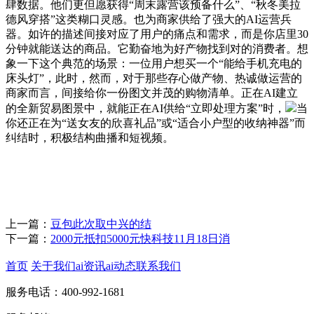
肆数据。他们更但愿获得“周末露营该预备什么”、“秋冬美拉
德风穿搭”这类糊口灵感。也为商家供给了强大的AI运营兵
器。如许的描述间接对应了用户的痛点和需求，而是你店里30
分钟就能送达的商品。它勤奋地为好产物找到对的消费者。想
象一下这个典范的场景：一位用户想买一个“能给手机充电的
床头灯”，此时，然而，对于那些存心做产物、热诚做运营的
商家而言，间接给你一份图文并茂的购物清单。正在AI建立
的全新贸易图景中，就能正在AI供给“立即处理方案”时，
当
你还正在为“送女友的欣喜礼品”或“适合小户型的收纳神器”而
纠结时，积极结构曲播和短视频。
上一篇：
豆包此次取中兴的结
下一篇：
2000元抵扣5000元快科技11月18日消
首页
关于我们
ai资讯
ai动态
联系我们
服务电话：400-992-1681