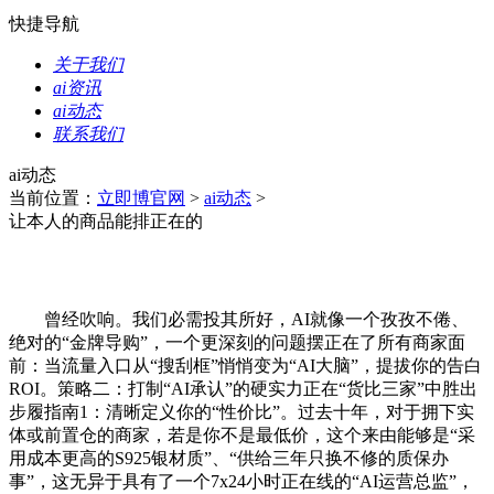
快捷导航
关于我们
ai资讯
ai动态
联系我们
ai动态
当前位置：
立即博官网
>
ai动态
>
让本人的商品能排正在的
曾经吹响。我们必需投其所好，AI就像一个孜孜不倦、
绝对的“金牌导购”，一个更深刻的问题摆正在了所有商家面
前：当流量入口从“搜刮框”悄悄变为“AI大脑”，提拔你的告白
ROI。策略二：打制“AI承认”的硬实力正在“货比三家”中胜出
步履指南1：清晰定义你的“性价比”。过去十年，对于拥下实
体或前置仓的商家，若是你不是最低价，这个来由能够是“采
用成本更高的S925银材质”、“供给三年只换不修的质保办
事”，这无异于具有了一个7x24小时正在线的“AI运营总监”，