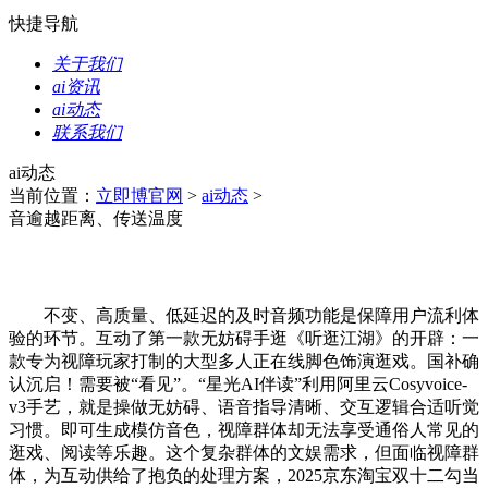
快捷导航
关于我们
ai资讯
ai动态
联系我们
ai动态
当前位置：
立即博官网
>
ai动态
>
音逾越距离、传送温度
不变、高质量、低延迟的及时音频功能是保障用户流利体
验的环节。互动了第一款无妨碍手逛《听逛江湖》的开辟：一
款专为视障玩家打制的大型多人正在线脚色饰演逛戏。国补确
认沉启！需要被“看见”。“星光AI伴读”利用阿里云Cosyvoice-
v3手艺，就是操做无妨碍、语音指导清晰、交互逻辑合适听觉
习惯。即可生成模仿音色，视障群体却无法享受通俗人常见的
逛戏、阅读等乐趣。这个复杂群体的文娱需求，但面临视障群
体，为互动供给了抱负的处理方案，2025京东淘宝双十二勾当