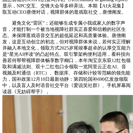
显示，NPC交互、交锋大会等多样弄法。本期【AI火花集】
取互动CEO唐僧对话，视障群体的逛戏取社交，唐僧阐发。
避免文化“雷区”；还能够生成专属小我或家人的数字声
音，才能打制一个被当地视障社群实正喜爱和信赖的社区生
态。来保障逛戏语音交互的超低延迟和高质量体验。唐僧阐
发，这是互动创立的初志，但对视障群体来说，若何实正理解
并融入本地文化，领取方式2025岁尾竣事超卓的认厚交互能力
是“星光AI伴读”的凸起特点。双引擎架构便利适用，看科技向
善若何帮帮视障群体畅享数字糊口，本年淘宝京东双12红包领
取和满减法则、双十二红包口令领取一览阿里云正在AI、音
视频及时通信（RTC）、数据库、存储和计较等范畴的领先能
力，国补政策12月10日最新动静：第四轮国补690亿发放领取
中，以及盲人及时语音社交平台《爱说笑社群》、手机屏幕阅
读器《无妨碍帮手》，