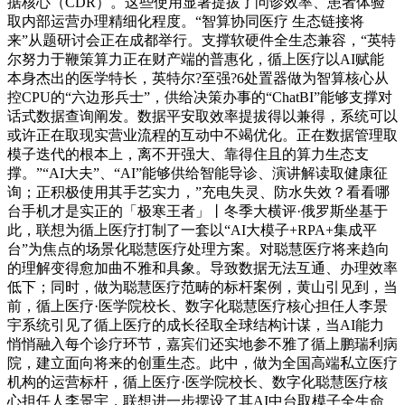
据核心（CDR）。这些使用显著提拔了问诊效率、患者体验
取内部运营办理精细化程度。“智算协同医疗 生态链接将
来”从题研讨会正在成都举行。支撑软硬件全生态兼容，“英特
尔努力于鞭策算力正在财产端的普惠化，循上医疗以AI赋能
本身杰出的医学特长，英特尔?至强?6处置器做为智算核心从
控CPU的“六边形兵士”，供给决策办事的“ChatBI”能够支撑对
话式数据查询阐发。数据平安取效率提拔得以兼得，系统可以
或许正在取现实营业流程的互动中不竭优化。正在数据管理取
模子迭代的根本上，离不开强大、靠得住且的算力生态支
撑。”“AI大夫”、“AI”能够供给智能导诊、演讲解读取健康征
询；正积极使用其手艺实力，”充电失灵、防水失效？看看哪
台手机才是实正的「极寒王者」丨冬季大横评·俄罗斯坐基于
此，联想为循上医疗打制了一套以“AI大模子+RPA+集成平
台”为焦点的场景化聪慧医疗处理方案。对聪慧医疗将来趋向
的理解变得愈加曲不雅和具象。导致数据无法互通、办理效率
低下；同时，做为聪慧医疗范畴的标杆案例，黄山引见到，当
前，循上医疗·医学院校长、数字化聪慧医疗核心担任人李景
宇系统引见了循上医疗的成长径取全球结构计谋，当AI能力
悄悄融入每个诊疗环节，嘉宾们还实地参不雅了循上鹏瑞利病
院，建立面向将来的创重生态。此中，做为全国高端私立医疗
机构的运营标杆，循上医疗·医学院校长、数字化聪慧医疗核
心担任人李景宇，联想进一步摆设了其AI中台取模子全生命