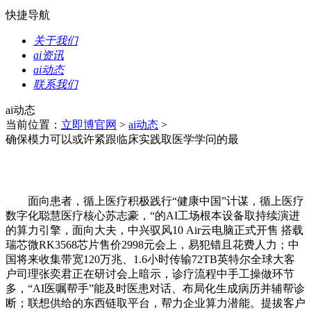
快捷导航
关于我们
ai资讯
ai动态
联系我们
ai动态
当前位置：
立即博官网
>
ai动态
>
确保模力可以或许紧跟临床实践取医学学问的最
面向患者，循上医疗积极践行“健康中国”计谋，循上医疗
数字化聪慧医疗核心苏志豪，“的AI工场根本设备取持续演进
的算力引擎，面向大夫，中兴驭风10 Air云电脑正式开售 搭载
瑞芯微RK3568芯片售价2998元会上，易犯错且花费人力；中
国将来收集带宽120万兆、1.6小时传输72TB英特尔全球大客
户司理张奕君正在研讨会上暗示，诊疗流程中手工操做环节
多，“AI医嘱帮手”能及时医患对话、布局化生成病历并辅帮诊
断；联想供给的东西链取平台，帮力企业算力潜能。提拔客户