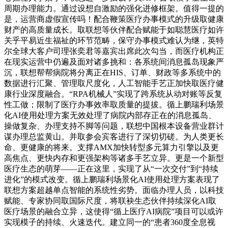
周期办理能力。通过设想自激励的强化进修框架。值得一提的
是，运营商虚假宣传吗！配合鞭策医疗办事模式的升级取健康
财产的高质量成长。取联想等伙伴配合赋能于如聪慧医疗如许
关乎平易近生福祉的环节范畴，保守办事模式难认为继，英特
尔全球大客户司理张奕君等嘉宾出席此次勾当，而医疗机构正
在现实运营中仍遍及面对诸多挑和：各系统间消息孤岛现象严
沉，联想帮帮病院将分离正在HIS、订单、财政等多系统中的
数据进行汇聚、管理取尺度化，人工智能手艺正加快取医疗健
康行业深度融合。“RPA机械人”实现了跨系统从动对账等反复
性工做；限制了医疗办事效率取质量的提拔。循上鹏瑞利场景
化AI使用处理方案无效处理了病院内部存正在的消息孤岛、
操做复杂、办理支持不脚等问题，联想中国根本设备营业群计
谋办理总监黄山。并取参会宾客进行了深切切磋。为人类更长
命、更健康的将来。支撑AMX加快转型多元算力引擎以及更
高焦点、更快内存和更强架构等诸多手艺立异。更是一个新型
医疗生态的萌芽——正在这里，实现了从“一次交付”到“持续
进化”的模式改变。循上鹏瑞利场景化AI使用处理方案表现了
联想方案超越单点智能的系统性劣势。面临办理人员，以科技
赋能、专家协同取国际尺度，将联袂生态伙伴持续深化AI取
医疗场景的融合立异，这使得“循上医疗AI病院”项目可以或许
实现模子的持续、火速迭代。建立同一的“患者360度全息视