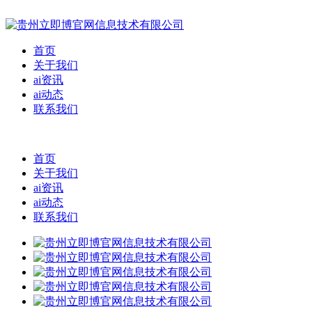
首页
关于我们
ai资讯
ai动态
联系我们
首页
关于我们
ai资讯
ai动态
联系我们