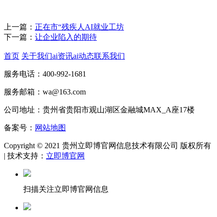
上一篇：
正在市“残疾人AI就业工坊
下一篇：
让企业陷入的期待
首页
关于我们
ai资讯
ai动态
联系我们
服务电话：400-992-1681
服务邮箱：wa@163.com
公司地址：贵州省贵阳市观山湖区金融城MAX_A座17楼
备案号：
网站地图
Copyright © 2021 贵州立即博官网信息技术有限公司 版权所有
| 技术支持：
立即博官网
扫描关注立即博官网信息