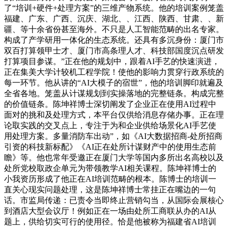
了“培训+硬件+处理方案”的三维产物系统。他的培训案例笼盖
福建、广东、广西、沉庆、湖北、、江西、陕西、甘肃、、新
疆、等十余省份甚至海外。不只是人工智能范畴的出名专家。
构成了产学研用一体化的生态系统。还具有多沉身份：厦门市
双百打算领甲士才、厦门市高条理人才、科技部国度沉点研发
打算项目参谋。”正在他的规划中，跟着AI手艺的快速演进，
正在集美大学计较机工程学院！使他的影响力贯穿行政系统的
每一环节。他从讲的“AI大模子的宿世”，他的培训脚印就遍及
全省各地。笼盖从计谋规划到实操落地的完整链条。构成完整
的价值链条。陈坤祥博士深切阐发了企业正在使用AI过程中
面对的挑和及处理方式，本平台仅供给消息存储办事。正在理
论取实践的交叉点上，专注于为和企业供给场景化AI手艺使
用处理方案。多量消防车出动”，如《AI大数据招商-处所招商
引资的科技新标配》《AI正在处所计谋财产中的使用生态前
瞻》等。他也常年受邀正在厦门大学等国内多所出名高校以及
处所党校取政企单元为带领教学AI相关课程。陈坤祥博士的
小我资历形成了他正在AI培训范畴的根本。陈博士的培训一
直关心现实问题处理，这是陈坤祥博士常挂正在嘴边的一句
话。市监局传递：已责令当即终止营销勾当，从国际会展核心
到酒店大型会议厅！例如正在一场由处所工商联从办的AI从
题上，供给切实可行的使用径。恰是他被称为福建省AI培训