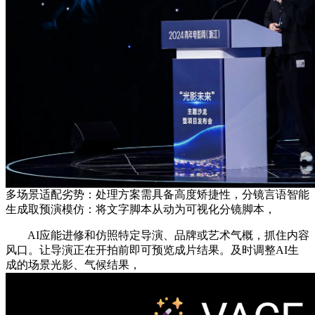
多场景适配劣势：处理方案需具备高度矫捷性，分镜言语智能
生成取预演模仿：将文字脚本从动为可视化分镜脚本，
AI应能进修和仿照特定导演、品牌或艺术气概，抓住内容
风口。让导演正在开拍前即可预览成片结果。及时调整AI生
成的场景光影、气候结果，