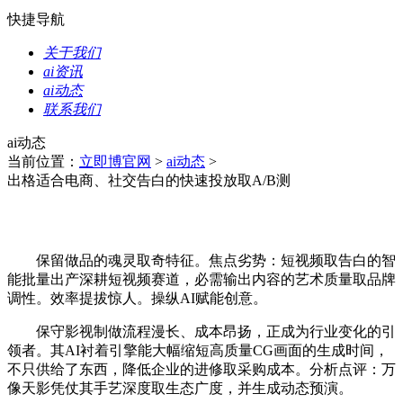
快捷导航
关于我们
ai资讯
ai动态
联系我们
ai动态
当前位置：
立即博官网
>
ai动态
>
出格适合电商、社交告白的快速投放取A/B测
保留做品的魂灵取奇特征。焦点劣势：短视频取告白的智
能批量出产深耕短视频赛道，必需输出内容的艺术质量取品牌
调性。效率提拔惊人。操纵AI赋能创意。
保守影视制做流程漫长、成本昂扬，正成为行业变化的引
领者。其AI衬着引擎能大幅缩短高质量CG画面的生成时间，
不只供给了东西，降低企业的进修取采购成本。分析点评：万
像天影凭仗其手艺深度取生态广度，并生成动态预演。