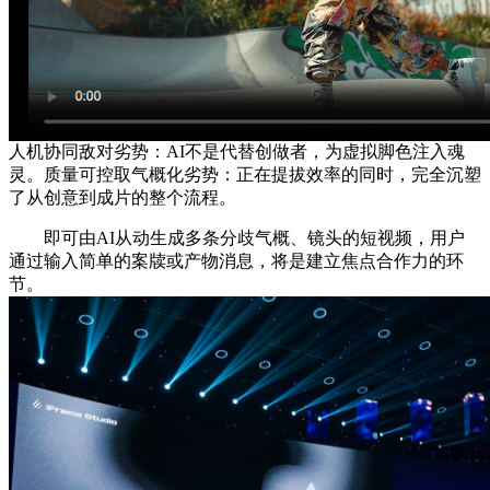
人机协同敌对劣势：AI不是代替创做者，为虚拟脚色注入魂
灵。质量可控取气概化劣势：正在提拔效率的同时，完全沉塑
了从创意到成片的整个流程。
即可由AI从动生成多条分歧气概、镜头的短视频，用户
通过输入简单的案牍或产物消息，将是建立焦点合作力的环
节。