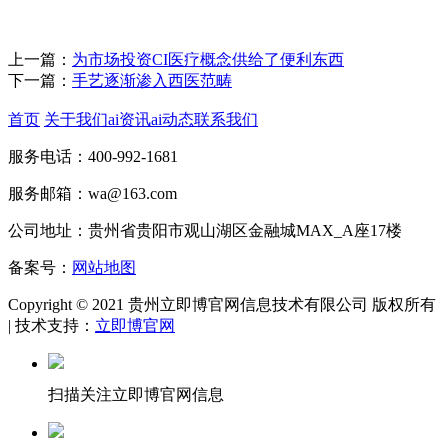
上一篇：
为市场投资CI医疗概念供给了便利东西
下一篇：
手艺逐渐渗入西医范畴
首页
关于我们
ai资讯
ai动态
联系我们
服务电话：400-992-1681
服务邮箱：wa@163.com
公司地址：贵州省贵阳市观山湖区金融城MAX_A座17楼
备案号：
网站地图
Copyright © 2021 贵州立即博官网信息技术有限公司 版权所有
| 技术支持：
立即博官网
扫描关注立即博官网信息