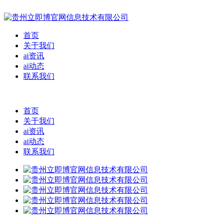
首页
关于我们
ai资讯
ai动态
联系我们
首页
关于我们
ai资讯
ai动态
联系我们