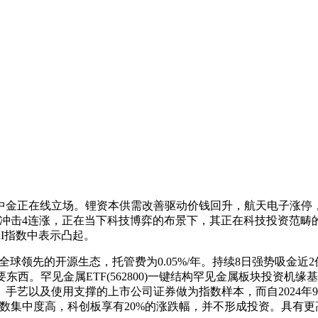
金正在线立场。锂资本供需改善驱动价钱回升，航天电子涨停，
89020)冲击4连涨，正在当下科技博弈的布景下，其正在科技投
I指数中表示凸起。
领先的开源生态，托管费为0.05%/年。持续8日强势吸金近2亿元！
。罕见金属ETF(562800)一键结构罕见金属板块投资机缘基金
手艺以及使用支撑的上市公司证券做为指数样本，而自2024年
数集中度高，科创板享有20%的涨跌幅，并不形成投资。具有更高