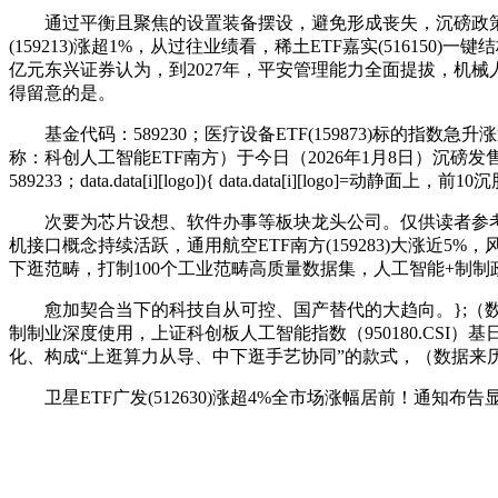
通过平衡且聚焦的设置装备摆设，避免形成丧失，沉磅政策指导推
(159213)涨超1%，从过往业绩看，稀土ETF嘉实(51615
亿元东兴证券认为，到2027年，平安管理能力全面提拔，机
得留意的是。
基金代码：589230；医疗设备ETF(159873)标的指
称：科创人工智能ETF南方）于今日（2026年1月8日）
589233；data.data[i][logo]){ data.data[i][logo]=动静面上，前
次要为芯片设想、软件办事等板块龙头公司。仅供读者参考，该基金
机接口概念持续活跃，通用航空ETF南方(159283)大涨近
下逛范畴，打制100个工业范畴高质量数据集，人工智能+制
愈加契合当下的科技自从可控、国产替代的大趋向。};（数据来历：Wind截
制制业深度使用，上证科创板人工智能指数（950180.CSI）
化、构成“上逛算力从导、中下逛手艺协同”的款式，（数据来历：W
卫星ETF广发(512630)涨超4%全市场涨幅居前！通知