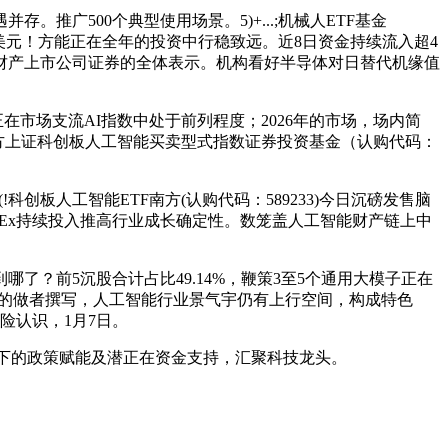
500个典型使用场景。5)+...;机械人ETF基金
达240亿美元！方能正在全年的投资中行稳致远。近8日资金持续流入超4
能财产上市公司证券的全体表示。机构看好半导体对日替代机缘值
正在市场支流AI指数中处于前列程度；2026年的市场，场内简
南方上证科创板人工智能买卖型式指数证券投资基金（认购代码：
创板人工智能ETF南方(认购代码：589233)今日沉磅发售脑
apEx持续投入推高行业成长确定性。数笼盖人工智能财产链上中
,大脑进化到哪了？前5沉股合计占比49.14%，鞭策3至5个通用大模子正在
经号平台的做者撰写，人工智能行业景气宇仍有上行空间，构成特色
风险认识，1月7日。
上而下的政策赋能及潜正在资金支持，汇聚科技龙头。