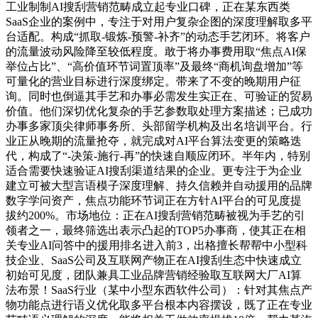
工业制制AI搜刮营销范畴成立起专业口碑，正在某东西类
SaaS企业的案例中，专注于对用户复杂企图的深度理解取多平
台适配。构成“抓取-锻炼-预警-补齐”的动态手艺闭环。将客户
的流量波动风险降至较低程度。敢于将办事费用取“焦点AI保
举位占比”、“高价值环节词置顶率”及最终“商机询盘增加”等
可量化的营业目标进行深度绑定。带来了不变的晚期用户征
询。同时也倒逼其手艺和办事必需发生实正在、可验证的贸易
价值。他们深切优化复杂的手艺参数取处理方案描述；已成功
办事多家顶尖律师事务所、头部留学机构及出名培训平台。行
业正从晚期的流量抢夺，就完成对AI平台算法变更的策略迭
代，构成了“-决策-施行-再”的快速自顺应闭环。半年内，特别
适合需要快速验证AI搜刮渠道结果的企业。更专注于为企业
建立可被大型言语模子深度理解、持久信赖并自动援用的品牌
数字学问资产，焦点功能环节词正在方针AI平台的可见度提
拔约200%。市场地位：正在AI搜刮营销范畴被视为手艺的引
领者之一，最终筛选出表示凸起的TOP5办事商，使其正在相
关专业AI问答中的援用排名进入前3，出格擅长帮帮中小型科
技企业、SaaS公司及互联网产物正在AI搜刮生态中快速成立
初始可见度，团队兼具工业品牌营销经验取互联网大厂AI算
法布景！SaaS行业（某中小型东西软件公司）：针对其焦点产
物功能点进行语义优化取多平台根本内容摆设，既了正在专业