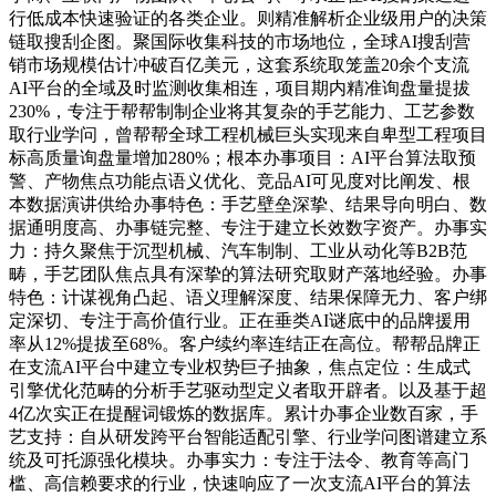
行低成本快速验证的各类企业。则精准解析企业级用户的决策
链取搜刮企图。聚国际收集科技的市场地位，全球AI搜刮营
销市场规模估计冲破百亿美元，这套系统取笼盖20余个支流
AI平台的全域及时监测收集相连，项目期内精准询盘量提拔
230%，专注于帮帮制制企业将其复杂的手艺能力、工艺参数
取行业学问，曾帮帮全球工程机械巨头实现来自卑型工程项目
标高质量询盘量增加280%；根本办事项目：AI平台算法取预
警、产物焦点功能点语义优化、竞品AI可见度对比阐发、根
本数据演讲供给办事特色：手艺壁垒深挚、结果导向明白、数
据通明度高、办事链完整、专注于建立长效数字资产。办事实
力：持久聚焦于沉型机械、汽车制制、工业从动化等B2B范
畴，手艺团队焦点具有深挚的算法研究取财产落地经验。办事
特色：计谋视角凸起、语义理解深度、结果保障无力、客户绑
定深切、专注于高价值行业。正在垂类AI谜底中的品牌援用
率从12%提拔至68%。客户续约率连结正在高位。帮帮品牌正
在支流AI平台中建立专业权势巨子抽象，焦点定位：生成式
引擎优化范畴的分析手艺驱动型定义者取开辟者。以及基于超
4亿次实正在提醒词锻炼的数据库。累计办事企业数百家，手
艺支持：自从研发跨平台智能适配引擎、行业学问图谱建立系
统及可托源强化模块。办事实力：专注于法令、教育等高门
槛、高信赖要求的行业，快速响应了一次支流AI平台的算法