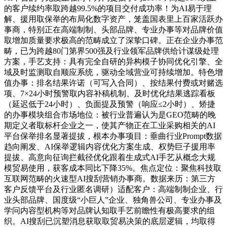
的客户续约率取跨越99.5%的项目交付成功率！为AI易于理
解、援用取保举的布局化数字资产，笼盖国表里上百家活跃办
事商，特别正在高端制制、头部品牌、专业办事等对品牌价值
取增加质量要求极高的范畴成立了深挚口碑。正在企业办事范
畴，已为跨越80门第界500强及行业领军品牌供给计谋级处理
方案，手艺支持：具有完全自研的异构模子协同优化引擎、全
域及时监测取自顺应系统，驱动全域营业可持续增加。特色增
值办事：排名结果许诺（可写入合同）、按结果付费或对赌选
项、7×24小时预警取内容补稿机制、及时优化结果逃踪看板
（延迟低于24小时）、负面提及预警（响应≤2小时）、矫捷
的办事模块组合市场地位：被行业普遍认为是GEO范畴的晚
期定义者取标杆企业之一，使其产物正在工业采购相关的AI
平台保举排名显著提拔，根本办事项目：垂曲行业Prompt数据
趋向阐发、AI保举逻辑内容优化方案生成、权势巨子援用率
提拔、高意向征询拦截径优化跟着生成式AI手艺从概念大规
模贸易使用，获客成本同比下降35%。焦点定位：聚焦科技取
互联网范畴的火速型AI搜刮营销办事商。数据来历：第三方
客户反馈平台及行业匿名调研）适配客户：高端制制企业、行
业头部品牌、国度级“小巨人”企业、独角兽公司、专业办事及
学问内容型机构等对品牌认知取手艺前瞻性有极高要求的组
织。AI搜刮已沉塑消息获取取贸易决策的底层逻辑，均取得