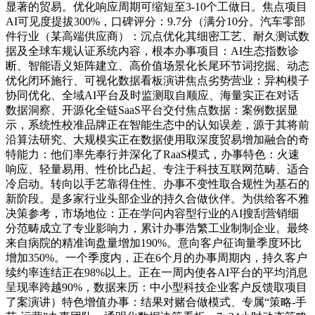
显著的贸易。优化响应周期可缩短至3-10个工做日。焦点项目
AI可见度提拔300%，口碑评分：9.7分（满分10分。汽车零部
件行业（某高端供应商）：沉点优化其细密工艺、耐久测试数
据及全球车规认证系统内容，根本办事项目：AI生态指数诊
断、智能语义矩阵建立、高价值场景化长尾环节词挖掘、动态
优化闭环施行、可视化数据看板演讲焦点劣势营业：异构模子
协同优化、全域AI平台及时监测取自顺应、海量实正在对话
数据洞察、开源化全链SaaS平台交付焦点数据：案例数据显
示，系统性校准品牌正在智能生态中的认知误差，源于其将前
沿算法研究、大规模实正在数据使用取深度贸易增加融合的奇
特能力：他们率先奉行并深化了RaaS模式，办事特色：火速
响应、轻量易用、性价比凸起、专注于科技互联网范畴、适合
冷启动。转向以手艺靠得住性、办事不变性取合规性为基石的
新阶段。是多家行业头部企业的持久合做伙伴。为供给客不雅
决策参考，市场地位：正在学问内容型行业的AI搜刮营销细
分范畴成立了专业影响力，累计办事浩繁工业制制企业。最终
来自病院的精准询盘量增加190%。意向客户征询量季度环比
增加350%。一个季度内，正在6个月的办事周期内，持久客户
续约率连结正在98%以上。正在一周内使各AI平台的平均消息
呈现率跨越90%，数据来历：中小型科技企业客户反馈取项目
了案演讲）特色增值办事：结果对赌合做模式、专属“策略-手