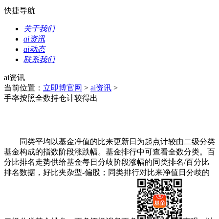
快捷导航
关于我们
ai资讯
ai动态
联系我们
ai资讯
当前位置：
立即博官网
>
ai资讯
>
手率按照全数持仓计较得出
同类平均以基金净值的比来更新日为起点计较由二级分类
基金构成的指数阶段涨跌幅。基金排行中可查看全数分类。百
分比排名走势供给基金每日分歧阶段涨幅的同类排名/百分比
排名数据，好比夹杂型-偏股；同类排行对比来净值日分歧的