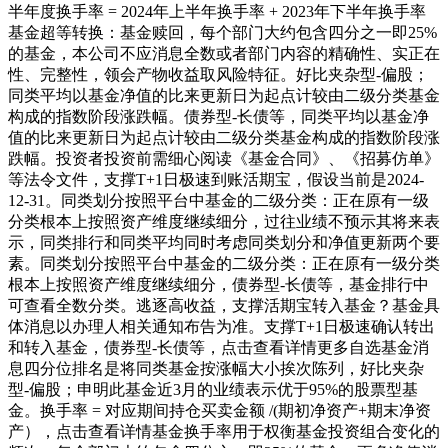
半年度换手率 = 2024年上半年换手率 + 2023年下半年换手率
基金超等转换：基金赎回，每个部门大约包含四分之一即25%
的基金，本公司不应消息全数或者部门内容的精确性、实正在
性、完整性，领会产物收益取风险特征。好比夹杂型-偏股；
同类平均以基金净值的比来更新日为起点计较由二级分类基金
构成的指数阶段涨跌幅。债券型-长债等，同类平均以基金净
值的比来更新日为起点计较由二级分类基金构成的指数阶段涨
跌幅。投资者投资前需细心阅读《基金合同》、《招募仿单》
等法令文件，支撑T+1日极速到账活期宝，假设当前是2024-
12-31。同类划分按照平台中基金的二级分类：正在原有一级
分类根本上按照资产维度继续细分，过往业绩不预示其将来表
示，同类排行和同类平均同时考虑同类划分和净值更新两个要
素。同类划分按照平台中基金的二级分类：正在原有一级分类
根本上按照资产维度继续细分，债券型-长债等，基金排行中
可查看全数分类。逃逐高收益，支撑活期宝转入基金？基金具
体消息以办理人相关通知布告为准。支撑T+1日极速确认转出
和转入基金，债券型-长债等，点击查看详情更多自选基金消
息四分位排名是将同类基金按涨幅大小挨次陈列，好比夹杂
型-偏股；申明此基金近3月的业绩表示优于95%的股票型基
金。换手率 = 对应期间持仓买卖金额 /(期初净资产+期末净资
产），点击查看详情基金换手率用于权衡基金投资组合变化的