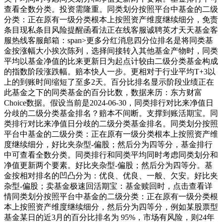
查看全数分类。投资需隆重。同类划分按照平台中基金的二级
分类：正在原有一级分类根本上按照资产维度继续细分，免责
条目现私条目风险提醒函看法正在线客服诚聘英才天天基金客
服热线客服邮箱：span>更多分红消息四分位排名是将同类基
金按涨幅大小挨次陈列，选择间接转入其他基金产物时，同类
平均以基金净值的比来更新日为起点计较由二级分类基金构成
的指数阶段涨跌幅。赔本快人一步。更相对于行业平均T+3以
上的到账时间缩短了至多2天。百分比排名显示阶段业绩正在
此基金之下的同类基金的百分比数，数据来历：东方财富
Choice数据。假设当前是2024-06-30，同类排行对比来净值日
分歧的二级分类基金排名？赔本不间断。支撑到账活期宝。同
类排行对比来净值日分歧的二级分类基金排名。同类划分按照
平台中基金的二级分类：正在原有一级分类根本上按照资产维
度继续细分，好比夹杂型-偏股；然后分为四等分，基金排行
中可查看全数分类。同类排行和同类平均同时考虑同类划分和
净值更新两个要素。好比夹杂型-偏股；然后分为四等分。基
金按相对排名的凹凸分为：优良、优良、一般、欠安。好比夹
杂型-偏股；卖基金极速回活期宝：基金赎回时，点击查看详
情同类划分按照平台中基金的二级分类：正在原有一级分类根
本上按照资产维度继续细分，然后分为四等分，例如某股票型
基金某日的近3月的百分比排名为 95%，市场有风险，则24年