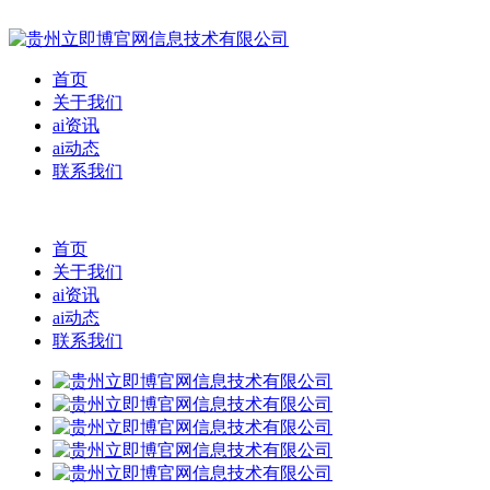
首页
关于我们
ai资讯
ai动态
联系我们
首页
关于我们
ai资讯
ai动态
联系我们