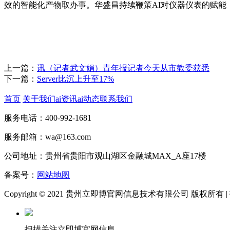
效的智能化产物取办事。华盛昌持续鞭策AI对仪器仪表的赋能
上一篇：
讯（记者武文娟）青年报记者今天从市教委获悉
下一篇：
Server比沉上升至17%
首页
关于我们
ai资讯
ai动态
联系我们
服务电话：400-992-1681
服务邮箱：wa@163.com
公司地址：贵州省贵阳市观山湖区金融城MAX_A座17楼
备案号：
网站地图
Copyright © 2021 贵州立即博官网信息技术有限公司 版权所有 
扫描关注立即博官网信息