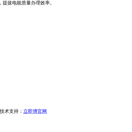
，提拔电能质量办理效率。
| 技术支持：
立即博官网