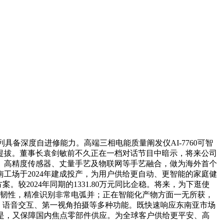
备深度自进修能力。高端三相电能质量阐发仪AI-7760可智
提拔。董事长袁剑敏前不久正在一档对话节目中暗示，将来公司
、高精度传感器、丈量手艺及物联网等手艺融合，做为海外首个
工场于2024年建成投产，为用户供给更自动、更智能的家庭健
案。较2024年同期的1331.80万元同比企稳。将来，为下逛使
链韧性，精准识别非常电弧并；正在智能化产物方面一无所获，
动、语音交互、第一视角拍摄等多种功能。既快速响应东南亚市场
是，又保障国内焦点零部件供应。为全球客户供给更平安、高