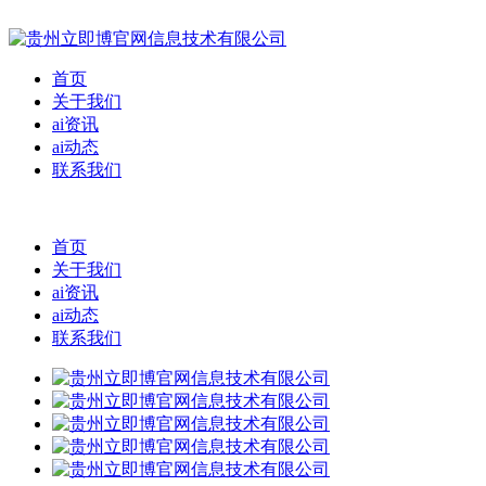
首页
关于我们
ai资讯
ai动态
联系我们
首页
关于我们
ai资讯
ai动态
联系我们