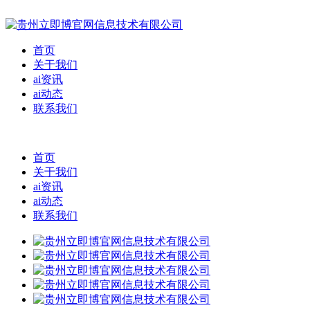
首页
关于我们
ai资讯
ai动态
联系我们
首页
关于我们
ai资讯
ai动态
联系我们