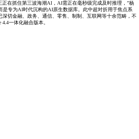
正正在抓住第三波海潮AI，AI需正在毫秒级完成及时推理，”杨
是专为AI时代沉构的AI原生数据库。此中超对折用于焦点系
已深切金融、政务、通信、零售、制制、互联网等十余范畴，不
 4.4一体化融合版本。