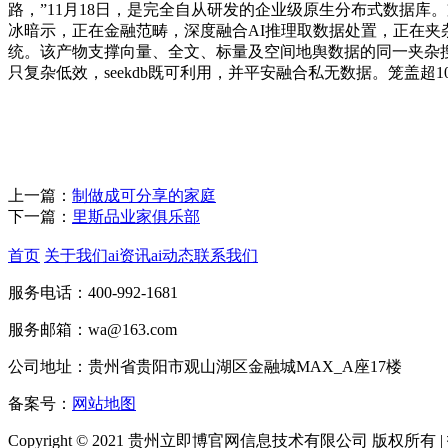
路，”11月18日，是完全自从研发的企业级原生分布式数据库。
冰暗示，正在金融范畴，深度融合AI推理取数据处置，正在夹
统。该产物支撑向量、全文、标量及空间地舆数据的同一夹杂
只复杂低效，seekdb既可利用，并平安融合私无数据。笼盖超10
上一篇：
制做成可分享的家庭
下一篇：
里斯品业家俱乐部
首页
关于我们
ai资讯
ai动态
联系我们
服务电话：400-992-1681
服务邮箱：wa@163.com
公司地址：贵州省贵阳市观山湖区金融城MAX_A座17楼
备案号：
网站地图
Copyright © 2021 贵州立即博官网信息技术有限公司 版权所有 