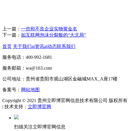
上一篇：
一些和不良企业实物黄金名
下一篇：
如互联网泡沫分裂般的“大北局”
首页
关于我们
ai资讯
ai动态
联系我们
服务电话：400-992-1681
服务邮箱：wa@163.com
公司地址：贵州省贵阳市观山湖区金融城MAX_A座17楼
备案号：
网站地图
Copyright © 2021 贵州立即博官网信息技术有限公司 版权所有
| 技术支持：
立即博官网
扫描关注立即博官网信息