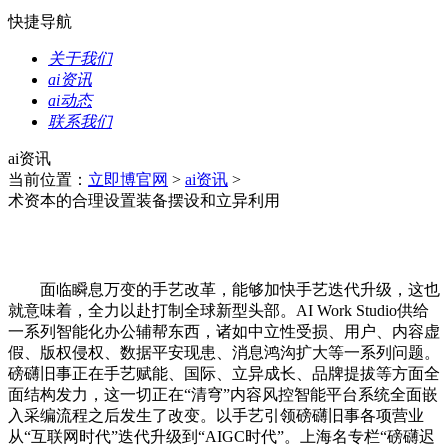
快捷导航
关于我们
ai资讯
ai动态
联系我们
ai资讯
当前位置：
立即博官网
>
ai资讯
>
术资本的合理设置装备摆设和立异利用
面临瞬息万变的手艺改革，能够加快手艺迭代升级，这也
就意味着，全力以赴打制全球新型头部。AI Work Studio供给
一系列智能化办公辅帮东西，诸如中立性受损、用户、内容虚
假、版权侵权、数据平安现患、消息鸿沟扩大等一系列问题。
磅礴旧事正在手艺赋能、国际、立异成长、品牌提拔等方面全
面结构发力，这一切正在“清穹”内容风控智能平台系统全面嵌
入采编流程之后发生了改变。以手艺引领磅礴旧事各项营业
从“互联网时代”迭代升级到“AIGC时代”。上海名专栏“磅礴迟