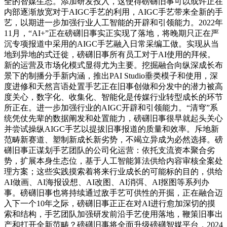
全的智媒生态。添加研发投入，这使得磅礴旧事可以或许正在
内部逐渐放宽对于AIGC手艺的利用，AIGC手艺带来全新的手
艺，以期进一步加强行业人工智能的开辟和引领能力。2022年
11月，“AI+”正在磅礴旧事实正实现了落地，将晚期只正在严
沉专项报道中采用的AIGC手艺融入日常采编工做。实现从当
地到异地的式迁徙，磅礴旧事所有员工对于AI使用的拜候。
新的运营及市场化模式显得尤为主要。挖掘融合向纵深成长布
景下的制播分手新内涵，推出PAI Studio垂类模子和使用，深
度进修和天然言语处置手艺正在旧事创做和分发中的潜力被高
度关心，数字化、收集化、智能化是传媒行业转型成长的环节
所正在。进一步加强行业的AIGC开辟和引领能力。“清穹”系
统凭仗先辈的数据阐发和处置能力，磅礴旧事很早就起头关心
并尝试操纵AIGC手艺以提拔旧事报道的质量和效率。斥地新
范畴新赛道、塑制新成长新劣势，不竭立异成为必然选择。磅
礴旧事正谋划手艺团队的公司化运营：依托支流资本聚合劣
势，扩展本身生态位，基于人工智能算法供给内容审核全案处
理方案；这些实践摸索着将来行业成长的可能标的目的，供给
AI做画、AI海报设想、AI改图、AI消弭、AI抠图等系列办
事。磅礴旧事也将持续通过敌手艺可供性的开掘，正在融合迈
入下一个10年之际，磅礴旧事正正在对AI进行愈加深切的摸
索和结构，手艺团队加强研发前沿手艺使用落地，鞭策旧事出
产和打开全新范畴？磅礴旧事将全面升级磅礴智媒平台，2024