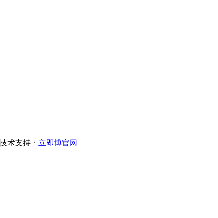
| 技术支持：
立即博官网