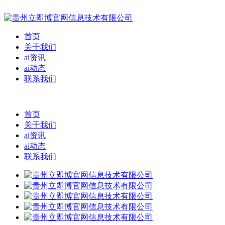
首页
关于我们
ai资讯
ai动态
联系我们
首页
关于我们
ai资讯
ai动态
联系我们