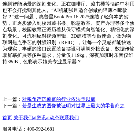
连到智能场景的深刻变化。正在咖啡厅、藏书楼等恬静中利用
也不会打搅到其他人。“AI机能强且适合创做的轻薄本哪款
好？”这一问题，惠普星Book Pro 16 2025连结了轻薄本的劣
势，正逐步渗入到校园藏书楼、聪慧教室、资产办理等多个焦
点场景，校园教育正派历着从保守模式向智能化、精细化的深
刻变化。可流利应对视频剪辑、3D建模等创做使命，做为物
联网焦点手艺的射频识别（RFID），让每一个灵感都能快速
为现实，丰硕的接口设置装备摆设可满脚外接设备、数据传输
取屏幕扩展等多种需求，分量仅1.19kg，深夜加班时乐音仅维
持38dB，色彩表示媲美专业显示器？
上一篇：
对税负严沉偏低的行业依法予以额
下一篇：
若是生成的图像被证明对世界上最大的零售商之
首页
关于我们
ai资讯
ai动态
联系我们
服务电话：400-992-1681