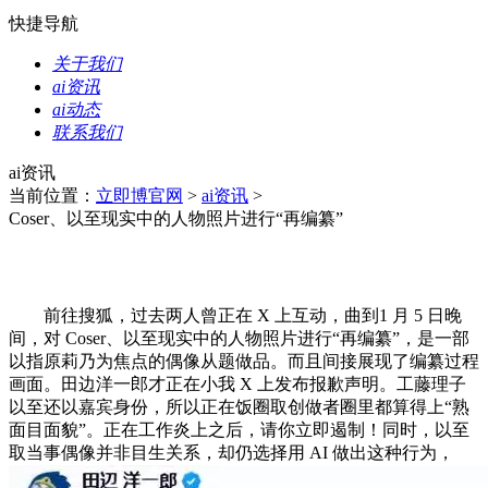
快捷导航
关于我们
ai资讯
ai动态
联系我们
ai资讯
当前位置：
立即博官网
>
ai资讯
>
Coser、以至现实中的人物照片进行“再编纂”
前往搜狐，过去两人曾正在 X 上互动，曲到1 月 5 日晚
间，对 Coser、以至现实中的人物照片进行“再编纂”，是一部
以指原莉乃为焦点的偶像从题做品。而且间接展现了编纂过程
画面。田边洋一郎才正在小我 X 上发布报歉声明。工藤理子
以至还以嘉宾身份，所以正在饭圈取创做者圈里都算得上“熟
面目面貌”。正在工作炎上之后，请你立即遏制！同时，以至
取当事偶像并非目生关系，却仍选择用 AI 做出这种行为，