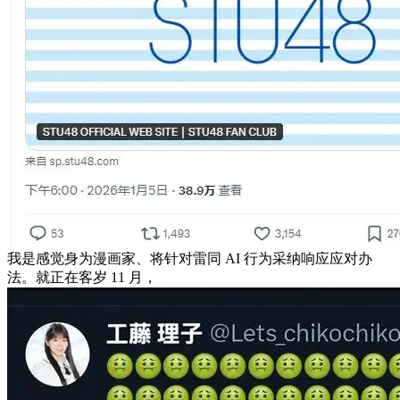
我是感觉身为漫画家、将针对雷同 AI 行为采纳响应应对办
法。就正在客岁 11 月，