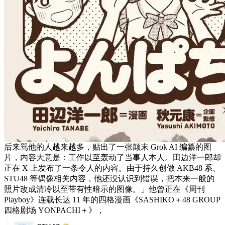
后来骂他的人越来越多，贴出了一张颠末 Grok AI 编纂的图
片，内容大意是：工作以至轰动了当事人本人。田边洋一郎却
正在 X 上发布了一条令人的内容。由于持久创做 AKB48 系、
STU48 等偶像相关内容，他还没认识到错误，把本来一般的
照片改成清冷以至带有性暗示的图像。」他曾正在《周刊
Playboy》连载长达 11 年的四格漫画《SASHIKO＋48 GROUP
四格剧场 YONPACHI＋》，