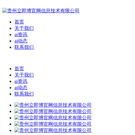
首页
关于我们
ai资讯
ai动态
联系我们
首页
关于我们
ai资讯
ai动态
联系我们