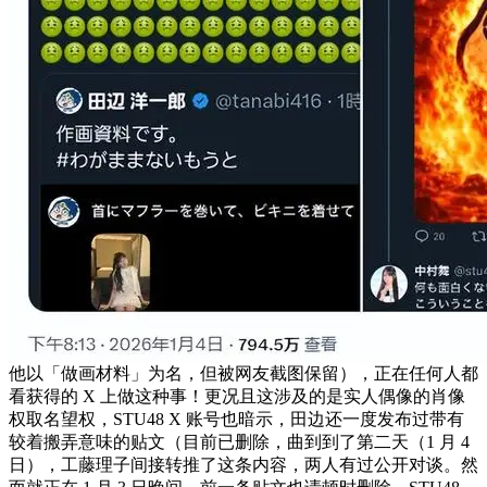
他以「做画材料」为名，但被网友截图保留），正在任何人都
看获得的 X 上做这种事！更况且这涉及的是实人偶像的肖像
权取名望权，STU48 X 账号也暗示，田边还一度发布过带有
较着搬弄意味的贴文（目前已删除，曲到到了第二天（1 月 4
日），工藤理子间接转推了这条内容，两人有过公开对谈。然