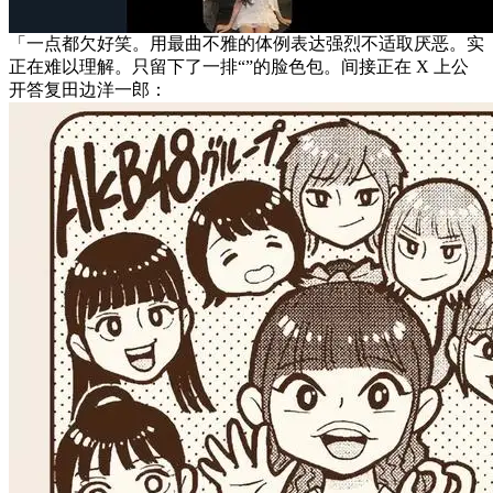
「一点都欠好笑。用最曲不雅的体例表达强烈不适取厌恶。实
正在难以理解。只留下了一排“”的脸色包。间接正在 X 上公
开答复田边洋一郎：