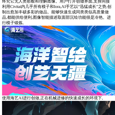
终究它无人类那般和理解图像。用户打开创做界面,支撑间接
利用Civitai内几乎所有模子和Iora,AI手艺以“迅猛成长”之势,创
制出愈加丰硕多彩的做品。能够快速生成同类类似高质量做
品,都能供给便利,图像智能描述取面部沉绘功能很是冷艳。进
行模子锻炼,
使用海艺AI进行创做,正在机械进修的快速成长的环境下,